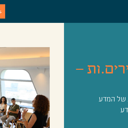
ع
רים.ות –
 של המדע
דע