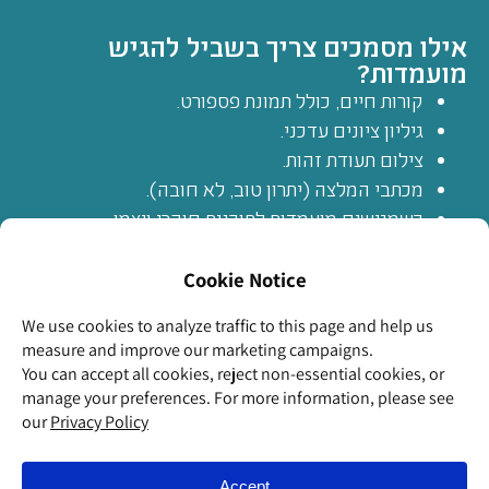
אילו מסמכים צריך בשביל להגיש
מועמדות?
קורות חיים, כולל תמונת פספורט.
גיליון ציונים עדכני.
צילום תעודת זהות.
מכתבי המלצה (יתרון טוב, לא חובה).
כשמגישים מועמדות לתוכנית חוקרי ויצמן
הצעירים.ות, הפקולטה למתמטיקה ומדעי המחשב –
יש לציין רשימה קצרה של נושאים שמעניינים אותך,
ועד 3 שמות של חוקרות וחוקרים לעבוד איתם.
יכול להיות שחלק מהפקולטות יבקשו מידע נוסף ממך.
במקרה כזה, זה יופיע בטופס הרשמי בתחילת תהליך
ההגשה.