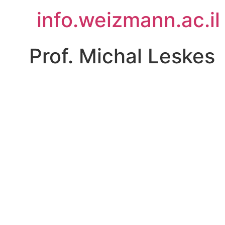
לג
info.weizmann.ac.il
תוכן
Prof. Michal Leskes