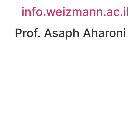
לג
info.weizmann.ac.il
תוכן
Prof. Asaph Aharoni