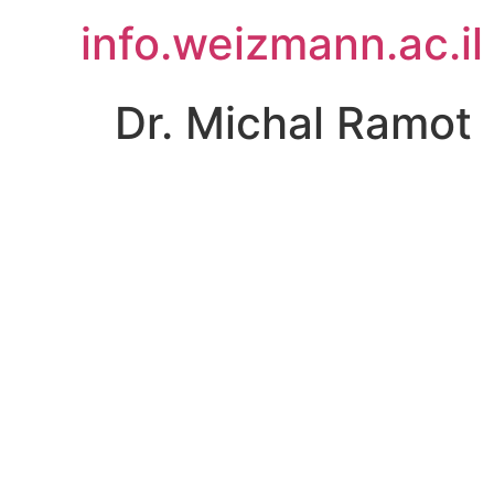
לג
info.weizmann.ac.il
תוכן
Dr. Michal Ramot